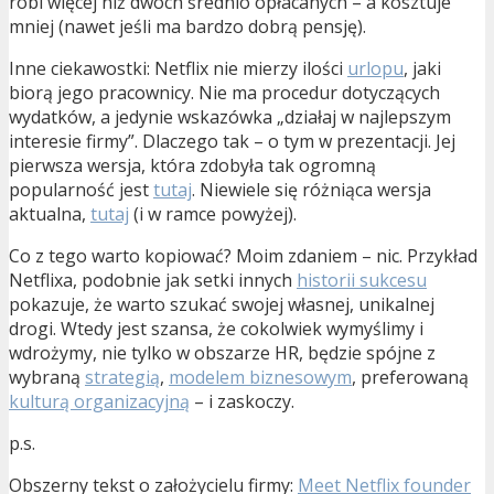
robi więcej niż dwóch średnio opłacanych – a kosztuje
mniej (nawet jeśli ma bardzo dobrą pensję).
Inne ciekawostki: Netflix nie mierzy ilości
urlopu
, jaki
biorą jego pracownicy. Nie ma procedur dotyczących
wydatków, a jedynie wskazówka „działaj w najlepszym
interesie firmy”. Dlaczego tak – o tym w prezentacji. Jej
pierwsza wersja, która zdobyła tak ogromną
popularność jest
tutaj
. Niewiele się różniąca wersja
aktualna,
tutaj
(i w ramce powyżej).
Co z tego warto kopiować? Moim zdaniem – nic. Przykład
Netflixa, podobnie jak setki innych
historii sukcesu
pokazuje, że warto szukać swojej własnej, unikalnej
drogi. Wtedy jest szansa, że cokolwiek wymyślimy i
wdrożymy, nie tylko w obszarze HR, będzie spójne z
wybraną
strategią
,
modelem biznesowym
, preferowaną
kulturą organizacyjną
– i zaskoczy.
p.s.
Obszerny tekst o założycielu firmy:
Meet Netflix founder