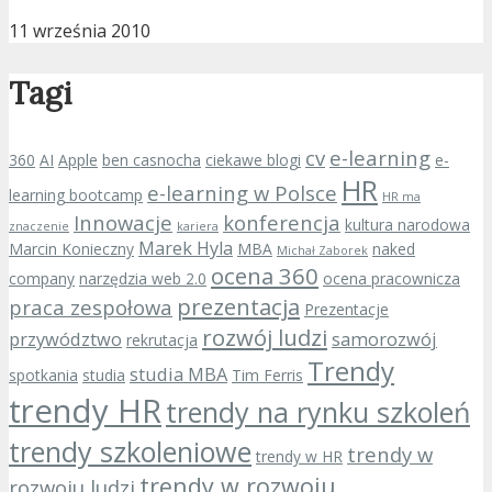
11 września 2010
Tagi
cv
e-learning
360
AI
Apple
ben casnocha
ciekawe blogi
e-
HR
e-learning w Polsce
learning bootcamp
HR ma
Innowacje
konferencja
kultura narodowa
znaczenie
kariera
Marek Hyla
Marcin Konieczny
MBA
naked
Michał Zaborek
ocena 360
company
narzędzia web 2.0
ocena pracownicza
prezentacja
praca zespołowa
Prezentacje
rozwój ludzi
przywództwo
samorozwój
rekrutacja
Trendy
studia MBA
spotkania
studia
Tim Ferris
trendy HR
trendy na rynku szkoleń
trendy szkoleniowe
trendy w
trendy w HR
trendy w rozwoju
rozwoju ludzi