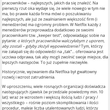
pracowników – najlepszych, jakich da się znaleźć. Na
pierwszy rzut oka wydaje się, że wiele nowego w tym nie
ma, bo prawie każda firma mówi o poszukiwaniu
najlepszych, ale już ze zwalnianiem większość firm (i
menedżerów) ma ogromny problem. W Netflix każdy z
menedżerów przeprowadza dodatkowo ze swoimi
pracownikami tzw. „keeper test”, odpowiadając sobie na
pytanie:
o których pracowników walczyłabym z uporem,
aby zostali – gdyby złożyli wypowiedzenie?
Tym, którzy
nie załapali się do odpowiedzi na „tak”… oferowana jest
uczciwa odprawa, tak aby mogli zwolnić swoje miejsce, dla
lepszych następców. To już zupełnie niezwykłe.
Historycznie, wyzwaniem dla Netflixa był gwałtowny
rozwój i wzrost zatrudnienia.
W uproszczeniu, wiele rosnących organizacji doświadcza
następujących zjawisk (w przedziale powiedzmy min. 10
lat): wraz ze wzrostem i większą ilością ludzi / pracy /
wszystkiego – rośnie poziom skomplikowania i ilości
procedur, maleje liczba utalentowanych ludzi, którzy