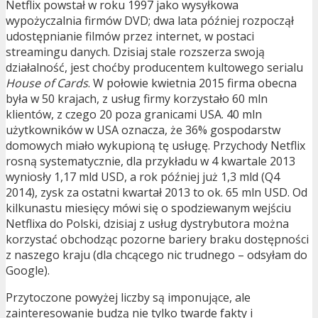
Netflix powstał w roku 1997 jako wysyłkowa
wypożyczalnia firmów DVD; dwa lata później rozpoczął
udostępnianie filmów przez internet, w postaci
streamingu danych. Dzisiaj stale rozszerza swoją
działalność, jest choćby producentem kultowego serialu
House of Cards
. W połowie kwietnia 2015 firma obecna
była w 50 krajach, z usług firmy korzystało 60 mln
klientów, z czego 20 poza granicami USA. 40 mln
użytkowników w USA oznacza, że 36% gospodarstw
domowych miało wykupioną tę usługę. Przychody Netflix
rosną systematycznie, dla przykładu w 4 kwartale 2013
wyniosły 1,17 mld USD, a rok później już 1,3 mld (Q4
2014), zysk za ostatni kwartał 2013 to ok. 65 mln USD. Od
kilkunastu miesięcy mówi się o spodziewanym wejściu
Netflixa do Polski, dzisiaj z usług dystrybutora można
korzystać obchodząc pozorne bariery braku dostępności
z naszego kraju (dla chcącego nic trudnego – odsyłam do
Google).
Przytoczone powyżej liczby są imponujące, ale
zainteresowanie budzą nie tylko twarde fakty i