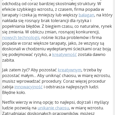
odchodzą od coraz bardziej skostniałej struktury. W
efekcie szybkiego wzrostu, z czasem, firma popada w
tarapaty i czeka ją mniejszy lub większy
bałagan
, na który
nakłada się rosnący brak tolerancji dla ryzyka i
popełniania błędów. Z biegiem czasu, co naturalne, rynek
się zmienia. W obliczu zmian, rosnącej konkurencji,
nowych technologii
, rośnie liczba problemów i firma
popada w coraz większe tarapaty, jako, że wszyscy są
doskonali w chodzeniu wydeptanymi ścieżkami oraz boją
się podejmować ryzyko, a
kreatywność
została dawno
zabita.
Jak zatem żyć? Aby pozostać
kreatywnym
, trzeba by
pozostać małym… Aby uniknąć chaosu, w miarę wzrostu,
musisz wprowadzać procedury. Coraz więcej procedur
zabija
innowacyjność
i odstrasza najlepszych ludzi.
Błędne koło.
Netflix wierzy w inną opcję: to najlepsi, dojrzali i myślący
ludzie pozwolą na
unikanie chaosu
, w miarę wzrostu.
Zatrudniając doskonałych pracowników, możesz