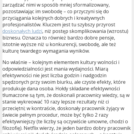
zarządzać nimi w sposób mniej sformalizowany,
pozostawiając im swobodę – co przyczyni się do
przyciągania kolejnych dobrych i kreatywnych
profesjonalistów. Kluczem jest tu szybszy przyrost
doskonałych ludzi
, niż postęp skomplikowania (wzrostu)
biznesu. Oznacza to również bardzo dobre pensje,
istotnie wyższe niż u konkurencji, swobodę, ale też
kulturę twardego wymagania wyników.
No właśnie – kolejnym elementem kultury wolności i
odpowiedzialności jest mania wydajności. Miarą
efektywności nie jest liczba godzin i nadgodzin
spędzonych przy swoim biurku, ale czyste efekty, które
produkuje dana osoba. Hołdy składane efektywności
tłumaczone są tym, że doskonali pracownicy wiedzy, są w
stanie wykreować 10 razy lepsze rezultaty niż ci
przeciętni; w kontraście, doskonały pracownik żyjący w
świecie pełnym procedur, może być tylko 2 razy
efektywniejszy (te liczby są oczywiście umowne, chodzi o
filozofię). Netflix wierzy, że jeden bardzo dobry pracownik