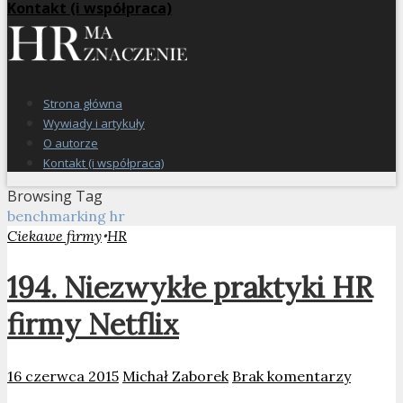
Kontakt (i współpraca)
Strona główna
Wywiady i artykuły
O autorze
Kontakt (i współpraca)
Browsing Tag
benchmarking hr
•
Ciekawe firmy
HR
194. Niezwykłe praktyki HR
firmy Netflix
16 czerwca 2015
Michał Zaborek
Brak komentarzy