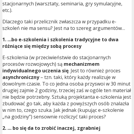
stacjonarnych (warsztaty, seminaria, gry symulacyjne,
etc.).
Dlaczego taki przelicznik zwłaszcza w przypadku e-
szkoleń nie ma sensu? Jest na to szereg argumentów…
1. …bo e-szkolenia i szkolenia tradycyjne to dwa
różniące się między sobą procesy
E-szkolenia (w przeciwieństwie do stacjonarnych
procesów rozwojowych) są
mechanizmem
indywidualnego uczenia się
. Jest to również proces
asynchroniczny
– tzn. taki, który każdy realizuje w
dowolnym czasie. To co jedna osoba przyswoi w 30 minut
drugiej zajmie 2 godziny, trzeciej zaś w ogóle ten materiał
nie będzie potrzebny. Sztuką projektanta e-szkolenia jest
zbudować go tak, aby każda z powyższych osób znalazła
w nim to, czego szuka. Jak jednak (kupując e-szkolenie
„na godziny”) sensownie rozliczyć taki proces?
2. … bo się da to zrobić inaczej, zgrabniej