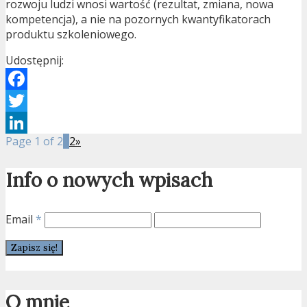
rozwoju ludzi wnosi wartość (rezultat, zmiana, nowa
kompetencja), a nie na pozornych kwantyfikatorach
produktu szkoleniowego.
Udostępnij:
Facebook
Twitter
Page 1 of 2
1
2
»
LinkedIn
Info o nowych wpisach
Email
*
O mnie