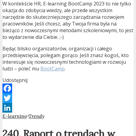
W kontekście HR, E-learning BootCamp 2023 to nie tylko
okazja do zdobycia wiedzy, ale przede wszystkim
narzędzie do skuteczniejszego zarządzania rozwojem
pracowników. Jeśli chcesz, aby Twoja firma była na
bieżąco z nowoczesnymi metodami szkoleniowymi, to jest
to wydarzenie dla Ciebie. ;-)
Będąc blisko organizatorów, organizacji i całego
przedsięwzięcia, polegam gorąco. Jeśli znasz kogoś, kto
interesuje się nowoczesnymi technologiami w rozwoju
ludzi – poleć mu
BootCamp
.
Udostępnij:
Facebook
Twitter
•
E-learning
Trendy
LinkedIn
240. Raport o trendach w