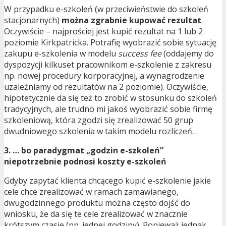
W przypadku e-szkoleń (w przeciwieństwie do szkoleń
stacjonarnych)
można zgrabnie kupować rezultat
.
Oczywiście – najprościej jest kupić rezultat na 1 lub 2
poziomie Kirkpatricka. Potrafię wyobrazić sobie sytuację
zakupu e-szkolenia w modelu
success fee
(oddajemy do
dyspozycji kilkuset pracownikom e-szkolenie z zakresu
np. nowej procedury korporacyjnej, a wynagrodzenie
uzależniamy od rezultatów na 2 poziomie). Oczywiście,
hipotetycznie da się też to zrobić w stosunku do szkoleń
tradycyjnych, ale trudno mi jakoś wyobrazić sobie firmę
szkoleniową, która zgodzi się zrealizować 50 grup
dwudniowego szkolenia w takim modelu rozliczeń…
3. … bo paradygmat „godzin e-szkoleń”
niepotrzebnie podnosi koszty e-szkoleń
Gdyby zapytać klienta chcącego kupić e-szkolenie jakie
cele chce zrealizować w ramach zamawianego,
dwugodzinnego produktu można często dojść do
wniosku, że da się te cele zrealizować w znacznie
krótszym czasie (np. jednej godziny). Ponieważ jednak