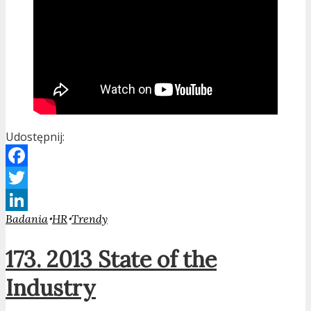
Udostępnij:
Facebook
Twitter
•
•
Badania
HR
Trendy
LinkedIn
173. 2013 State of the
Industry