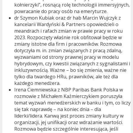
kołnierzyki”, rosnącą rolę technologii immersyjnych,
powracanie do pracy osób na emeryturze.
dr Szymon Kubiak oraz dr hab Marcin Wujczyk z
kancelarii Wardyński & Partners opowiedzieli o
meandrach i rafach zmian w prawie pracy w roku
2023. Rozpoczęty właśnie rok obfitował będzie w
zmiany istotne dla firm i pracowników. Rozmowa
dotyczyła m. in. zmian związanych z pracą zdalną,
wyzwaniami od strony prawnej pracy w modelu
hybrydowym, czy kwestii związanych z sygnalistami i
inkluzywnością. Ważne – bo się zmienia, ważne nie
tylko dla twardego HRu, prawników, ale też dla
każdego menedżera.
Irena Ciemniewska z NBP Paribas Bank Polska w
rozmowie z Michałem Kaźmierczykiem poruszyła
temat wyzwań menedżerskich w banku i tym, co liczy
się tak naprawdę – na koniec dnia – dla
liderki/lidera. Kanwą jest proces zmiany kultury w
organizacji, jej unifikacji oraz wdrażanie wartości.
Rozmowa będzie szczególnie interesująca, jeśli