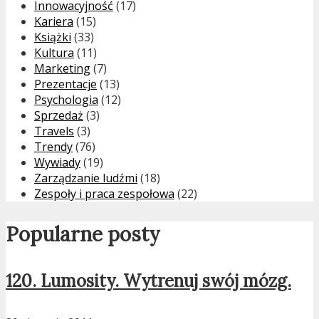
Innowacyjność
(17)
Kariera
(15)
Książki
(33)
Kultura
(11)
Marketing
(7)
Prezentacje
(13)
Psychologia
(12)
Sprzedaż
(3)
Travels
(3)
Trendy
(76)
Wywiady
(19)
Zarządzanie ludźmi
(18)
Zespoły i praca zespołowa
(22)
Popularne posty
120. Lumosity. Wytrenuj swój mózg.