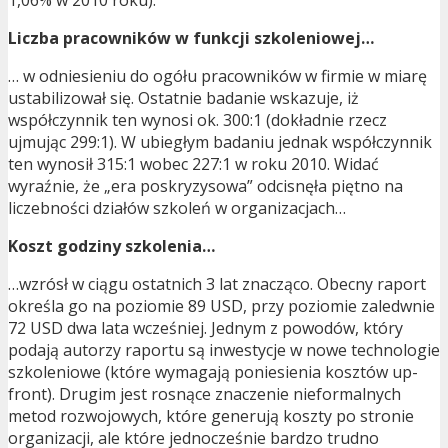
1,06% w 2010 roku).
Liczba pracowników w funkcji szkoleniowej…
… w odniesieniu do ogółu pracowników w firmie w miarę
ustabilizował się. Ostatnie badanie wskazuje, iż
współczynnik ten wynosi ok. 300:1 (dokładnie rzecz
ujmując 299:1). W ubiegłym badaniu jednak współczynnik
ten wynosił 315:1 wobec 227:1 w roku 2010. Widać
wyraźnie, że „era poskryzysowa” odcisnęła piętno na
liczebności działów szkoleń w organizacjach…
Koszt godziny szkolenia…
…wzrósł w ciągu ostatnich 3 lat znacząco. Obecny raport
określa go na poziomie 89 USD, przy poziomie zaledwnie
72 USD dwa lata wcześniej. Jednym z powodów, który
podają autorzy raportu są inwestycje w nowe technologie
szkoleniowe (które wymagają poniesienia kosztów up-
front). Drugim jest rosnące znaczenie nieformalnych
metod rozwojowych, które generują koszty po stronie
organizacji, ale które jednocześnie bardzo trudno