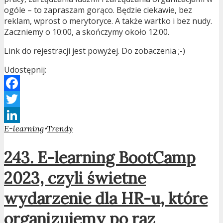
ogóle – to zapraszam gorąco. Będzie ciekawie, bez
reklam, wprost o merytoryce. A także wartko i bez nudy.
Zaczniemy o 10:00, a skończymy około 12:00.
Link do rejestracji jest powyżej. Do zobaczenia ;-)
Udostępnij:
Facebook
Twitter
•
E-learning
Trendy
LinkedIn
243. E-learning BootCamp
2023, czyli świetne
wydarzenie dla HR-u, które
organizujemy po raz