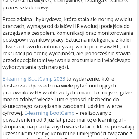
na szanse na większą efektywność i zaangażowanie w
proces szkoleniowy.
Praca zdalna i hybrydowa, która stała się normą w wielu
branżach, wymaga od działów HR ewolucji podejścia do
zarządzania zespołem, komunikacji oraz monitorowania
postępów i wyników pracy. Sztuczna inteligencja z kolei
otwiera drzwi do automatyzacji wielu procesów HR, od
rekrutacji po ocenę wydajności, ale jednocześnie stawia
przed specjalistami wyzwanie zrozumienia i właściwego
wykorzystania tych narzędzi.
E-learning BootCamp 2023
to wydarzenie, które
dostarcza odpowiedzi na wiele pytań nurtujących
pracowników HR w obliczu tych zmian. To miejsce, gdzie
można zdobyć wiedzę i umiejętności niezbędne do
skutecznego zarządzania zasobami ludzkimi w erze
cyfrowej.
E-learning BootCamp
– realizowany z
powodzeniem od 9 już lat przez markę e-learning.pl –
skupia się na praktycznych warsztatach, które pozwalają
uczestnikom zdobyć konkretne umiejętności związane z