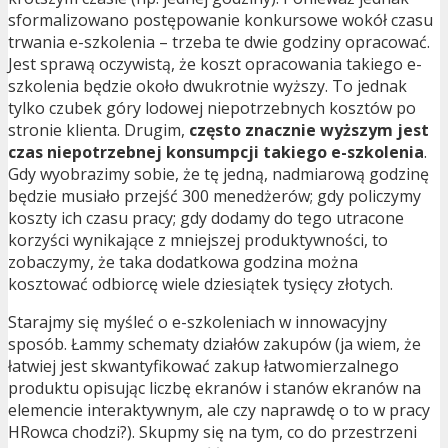
sformalizowano postępowanie konkursowe wokół czasu
trwania e-szkolenia – trzeba te dwie godziny opracować.
Jest sprawą oczywistą, że koszt opracowania takiego e-
szkolenia będzie około dwukrotnie wyższy. To jednak
tylko czubek góry lodowej niepotrzebnych kosztów po
stronie klienta. Drugim,
często znacznie wyższym jest
czas niepotrzebnej konsumpcji takiego e-szkolenia
.
Gdy wyobrazimy sobie, że tę jedną, nadmiarową godzinę
będzie musiało przejść 300 menedżerów; gdy policzymy
koszty ich czasu pracy; gdy dodamy do tego utracone
korzyści wynikające z mniejszej produktywności, to
zobaczymy, że taka dodatkowa godzina można
kosztować odbiorcę wiele dziesiątek tysięcy złotych.
Starajmy się myśleć o e-szkoleniach w innowacyjny
sposób. Łammy schematy działów zakupów (ja wiem, że
łatwiej jest skwantyfikować zakup łatwomierzalnego
produktu opisując liczbę ekranów i stanów ekranów na
elemencie interaktywnym, ale czy naprawdę o to w pracy
HRowca chodzi?). Skupmy się na tym, co do przestrzeni