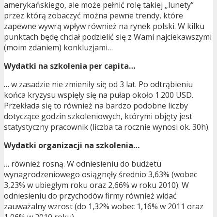
amerykańskiego, ale może pełnić rolę takiej „lunety”
przez którą zobaczyć można pewne trendy, które
zapewne wywrą wpływ również na rynek polski. W kilku
punktach będę chciał podzielić się z Wami najciekawszymi
(moim zdaniem) konkluzjami…
Wydatki na szkolenia per capita…
… w zasadzie nie zmieniły się od 3 lat. Po odtrąbieniu
końca kryzysu wspięły się na pułap około 1.200 USD.
Przekłada się to również na bardzo podobne liczby
dotyczące godzin szkoleniowych, którymi objęty jest
statystyczny pracownik (liczba ta rocznie wynosi ok. 30h).
Wydatki organizacji na szkolenia…
… również rosną. W odniesieniu do budżetu
wynagrodzeniowego osiągnęły średnio 3,63% (wobec
3,23% w ubiegłym roku oraz 2,66% w roku 2010). W
odniesieniu do przychodów firmy również widać
zauważalny wzrost (do 1,32% wobec 1,16% w 2011 oraz