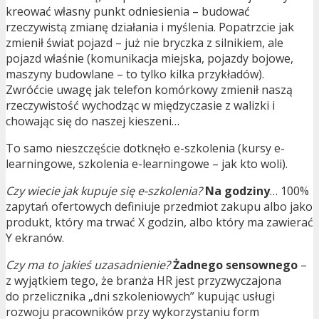
kreować własny punkt odniesienia – budować
rzeczywistą zmianę działania i myślenia. Popatrzcie jak
zmienił świat pojazd – już nie bryczka z silnikiem, ale
pojazd właśnie (komunikacja miejska, pojazdy bojowe,
maszyny budowlane – to tylko kilka przykładów).
Zwróćcie uwagę jak telefon komórkowy zmienił naszą
rzeczywistość wychodząc w międzyczasie z walizki i
chowając się do naszej kieszeni…
To samo nieszczęście dotknęło e-szkolenia (kursy e-
learningowe, szkolenia e-learningowe – jak kto woli).
Czy wiecie jak kupuje się e-szkolenia?
Na godziny
… 100%
zapytań ofertowych definiuje przedmiot zakupu albo jako
produkt, który ma trwać X godzin, albo który ma zawierać
Y ekranów.
Czy ma to jakieś uzasadnienie?
Żadnego sensownego
–
z wyjątkiem tego, że branża HR jest przyzwyczajona
do przelicznika „dni szkoleniowych” kupując usługi
rozwoju pracowników przy wykorzystaniu form