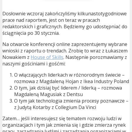
Dosłownie wczoraj zakończyliśmy kilkunastotygodniowe
prace nad raportem, jest on teraz w pracach
redaktorskich i graficznych. Będziemy go udostępniać do
ściągnięcia po 30 stycznia.
Na otwarcie konferencji online zaprezentujemy wybrane
wnioski z raportu o trendach. Zrobię to wraz z Łukaszem
Nowakiem z
House of Skills
. Następnie porozmawiamy z
naszymi gościniami i gośćmi:
O włączających liderkach w różnorodnym świecie –
rozmowa z Magdaleną Hojan z Ikea Industry Poland
O tym, jak dzisiaj być liderem / liderką – rozmowa
Magdaleną Magusiak z Dentsu
O tym jak technologia zmienia procesy poznawcze –
z Judytą Kotarby z Collegium Da Vinci
Zatem… jeśli interesujesz się tematem rozwoju ludzi w
organizacjach i tym jak zmienia się i gdzie zmierza rynek
pracy, zarządzania ludźmi i zarządzania organizacjami w