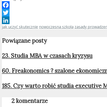
Facebook
Twitter
jak uczyć skutecznie
nowoczesna szkoła
zasady prowadzen
LinkedIn
Powiązane posty
23. Studia MBA w czasach kryzysu
60. Freakonomics ? szalone ekonomiczn
185. Czy warto robić studia executive 
2 komentarze