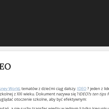
DEO
sney World
, tematów z dziećmi ciąg dalszy.
IDEO
? jeden z li
zkolnej z XXI wieku. Dokument nazywa się ?
IDEO?s ten tips 
yglądać otoczenie szkolne, aby być efektywnym:
ań, a nie suchy transfer wiedzy w jednym li tylko kierunku 