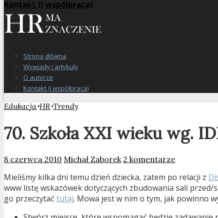
Kontakt (i współpraca)
Strona główna
Wywiady i artykuły
O autorze
Kontakt (i współpraca)
•
•
Edukacja
HR
Trendy
70. Szkoła XXI wieku wg. I
8 czerwca 2010
Michał Zaborek
2 komentarze
Mieliśmy kilka dni temu dzień dziecka, zatem po relacji z
Di
www listę wskazówek dotyczących zbudowania sali przed/s
go przeczytać
tutaj
. Mowa jest w nim o tym, jak powinno w
Stwórz miejsce, które wspomagać będzie zadawanie pyt