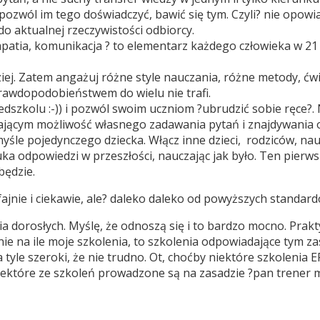
pozwól im tego doświadczyć, bawić się tym. Czyli? nie opowia
 do aktualnej rzeczywistości odbiorcy.
 empatia, komunikacja ? to elementarz każdego człowieka w 2
dziej. Zatem angażuj różne style nauczania, różne metody, ć
prawdopodobieństwem do wielu nie trafi.
dszkolu :-)) i pozwól swoim uczniom ?ubrudzić sobie ręce?.
iającym możliwość własnego zadawania pytań i znajdywania 
le pojedynczego dziecka. Włącz inne dzieci, rodziców, naucz
a odpowiedzi w przeszłości, nauczając jak było. Ten pierwsz
będzie.
ajnie i ciekawie, ale? daleko daleko od powyższych standard
nia dorosłych. Myślę, że odnoszą się i to bardzo mocno. Pr
e na ile moje szkolenia, to szkolenia odpowiadające tym zas
tyle szeroki, że nie trudno. Ot, choćby niektóre szkolenia EF
ektóre ze szkoleń prowadzone są na zasadzie ?pan trener mów