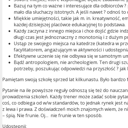
Bazuj na tym co ważne i interesujące dla odbiorców ? 
mało dla słuchaczy istotnych. A jeśli nawet ? odnoś to
Miękkie umiejętności, takie jak m. in. kreatywność,
każdej dzisiejszej placówce edukacyjnej to podstawa.
Każdy zaczyna z innego miejsca i chce dojść gdzie in
długi czas jest jednoznaczny z monotonią i z dużym 
Ustąp ze swojego miejsca na katedrze (katedra w prze
facylitatorem, angażującym w aktywności i udostępn
Efektywne uczenie się nie odbywa się w samotnym umyś
Bądź antropologiem, nie archeologiem. Ten drugi szuk
potrzeby, poszukując odpowiedzi na przyszłość ? jak 
Pamiętam swoją szkołę sprzed lat kilkunastu. Było bardzo f
Pytanie na ile powyższe reguły odnoszą się też do naucza
prowadzenia szkoleń. Każdy trener może zadać sobie pytani
coś, co odbiega od w/w standardów, to jednak rynek jest na 
z lewa i prawa. Z doświadczeń moich znajomych wiem, że ni
– śpią. Nie frunie. Oj… nie frunie w ten sposób.
Udostępnij: