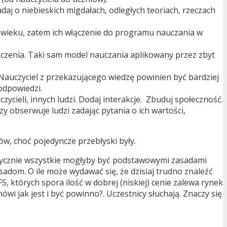
daj o niebieskich migdałach, odległych teoriach, rzeczach
1 wieku, zatem ich włączenie do programu nauczania w
wiczenia. Taki sam model nauczania aplikowany przez zbyt
 Nauczyciel z przekazującego wiedzę powinien być bardziej
odpowiedzi.
ycieli, innych ludzi. Dodaj interakcje. Zbuduj społeczność.
y obserwuje ludzi zadając pytania o ich wartości,
ów, choć pojedyncze przebłyski były.
aktycznie wszystkie mogłyby być podstawowymi zasadami
adom. O ile może wydawać się, że dzisiaj trudno znaleźć
S, których spora ilość w dobrej (niskiej) cenie zalewa rynek
i jak jest i być powinno?. Uczestnicy słuchają. Znaczy się