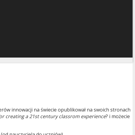
derów innowacji na świecie opublikował na swoich stronach
for creating a 21st century classrom experience
? i możecie
(od nauczyciela do uczniów).