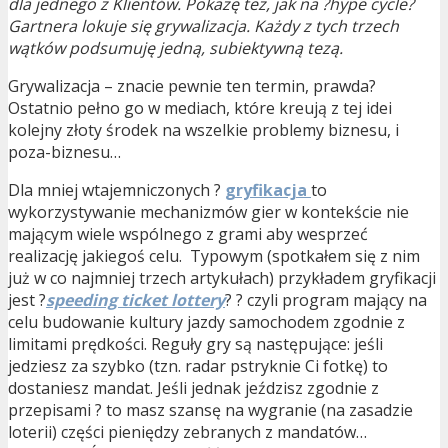
dla jednego z Klientów. Pokażę też, jak na ?hype cycle?
Gartnera lokuje się grywalizacja. Każdy z tych trzech
wątków podsumuję jedną, subiektywną tezą.
Grywalizacja – znacie pewnie ten termin, prawda?
Ostatnio pełno go w mediach, które kreują z tej idei
kolejny złoty środek na wszelkie problemy biznesu, i
poza-biznesu…
Dla mniej wtajemniczonych ?
gryfikacja
to
wykorzystywanie mechanizmów gier w kontekście nie
mającym wiele wspólnego z grami aby wesprzeć
realizację jakiegoś celu. Typowym (spotkałem się z nim
już w co najmniej trzech artykułach) przykładem gryfikacji
jest ?
speeding ticket lottery
? ? czyli program mający na
celu budowanie kultury jazdy samochodem zgodnie z
limitami prędkości. Reguły gry są następujące: jeśli
jedziesz za szybko (tzn. radar pstryknie Ci fotkę) to
dostaniesz mandat. Jeśli jednak jeździsz zgodnie z
przepisami ? to masz szansę na wygranie (na zasadzie
loterii) części pieniędzy zebranych z mandatów…