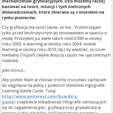
mechanizmów gryfikacyjnych. Dziś możemy raczej
bazować na teorii, intuicji i tych nielicznych
doświadczeniach, które zbierane są z mozołem na
rynku pionierów.
Czy gryfikacja ma sens? Jasne, że ma… Przestrzegam
tylko przed bezkrytycznym jej stosowaniem w oparciu o
modę. Przeżyłem już wiele takich mód (CRM w okolicy
roku 2000, e-learning w okolicy roku 2004, mobile
learning w okolicy roku 2010, itp.) by wiedzieć, że szum
medialny (?
hype
?) zwykle dotyczy często nie ujarzmionych
nowinek.
Jako bonus…
Aby pomóc Wam je chociaż trochę zrozumieć zachęcam
do sięgnięcia na jedną z podstron biblioteki ingografik
Learning Battle Cards. Tutaj:
http://www.pinterest.com/lbcards/g-
game/
znajdziecie kilkadziesiąt infografik odnoszących
się do zagadnienia gier, gryfikacji oraz grywalizacji w