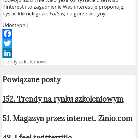
rozwoju ludzi i nie tylko. Jeśli korzystacie z serwisu
Pinterest i to zagadnienie Was interesuje proponuję,
byście kliknęli guzik
Follow
, na górze witryny…
Udostępnij:
Facebook
Twitter
trendy szkoleniowe
LinkedIn
Powiązane posty
152. Trendy na rynku szkoleniowym
51. Magazyn przez internet. Zinio.com
48. I feel twitterrific