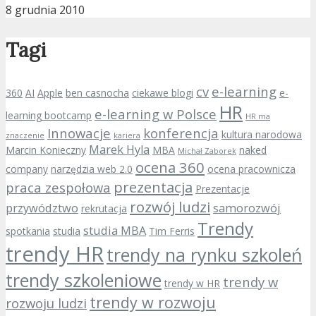
8 grudnia 2010
Tagi
cv
e-learning
360
AI
Apple
ben casnocha
ciekawe blogi
e-
HR
e-learning w Polsce
learning bootcamp
HR ma
Innowacje
konferencja
kultura narodowa
znaczenie
kariera
Marek Hyla
Marcin Konieczny
MBA
naked
Michał Zaborek
ocena 360
company
narzędzia web 2.0
ocena pracownicza
prezentacja
praca zespołowa
Prezentacje
rozwój ludzi
przywództwo
samorozwój
rekrutacja
Trendy
studia MBA
spotkania
studia
Tim Ferris
trendy HR
trendy na rynku szkoleń
trendy szkoleniowe
trendy w
trendy w HR
trendy w rozwoju
rozwoju ludzi