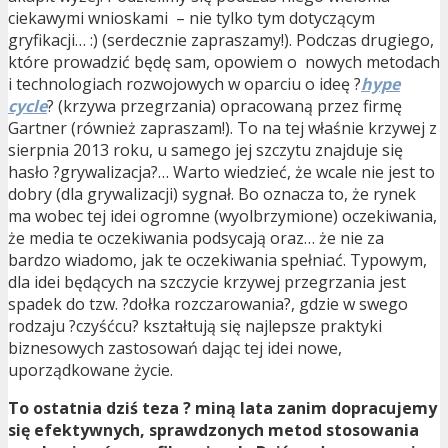
ciekawymi wnioskami – nie tylko tym dotyczącym
gryfikacji… :) (serdecznie zapraszamy!). Podczas drugiego,
które prowadzić będę sam, opowiem o nowych metodach
i technologiach rozwojowych w oparciu o ideę ?
hype
cycle
? (krzywa przegrzania) opracowaną przez firmę
Gartner (również zapraszam!). To na tej właśnie krzywej z
sierpnia 2013 roku, u samego jej szczytu znajduje się
hasło ?grywalizacja?… Warto wiedzieć, że wcale nie jest to
dobry (dla grywalizacji) sygnał. Bo oznacza to, że rynek
ma wobec tej idei ogromne (wyolbrzymione) oczekiwania,
że media te oczekiwania podsycają oraz… że nie za
bardzo wiadomo, jak te oczekiwania spełniać. Typowym,
dla idei będących na szczycie krzywej przegrzania jest
spadek do tzw. ?dołka rozczarowania?, gdzie w swego
rodzaju ?czyśćcu? kształtują się najlepsze praktyki
biznesowych zastosowań dając tej idei nowe,
uporządkowane życie.
To ostatnia dziś teza ? miną lata zanim dopracujemy
się efektywnych, sprawdzonych metod stosowania