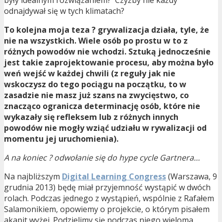
były idealnym rozwiązaniem? Czyżby nie każdy
odnajdywał się w tych klimatach?
To kolejna moja teza ? grywalizacja działa, tyle, że
nie na wszystkich. Wiele osób po prostu w to z
różnych powodów nie wchodzi. Sztuką jednocześnie
jest takie zaprojektowanie procesu, aby można było
weń wejść w każdej chwili (z reguły jak nie
wskoczysz do tego pociągu na początku, to w
zasadzie nie masz już szans na zwycięstwo, co
znacząco ogranicza determinację osób, które nie
wykazały się refleksem lub z różnych innych
powodów nie mogły wziąć udziału w rywalizacji od
momentu jej uruchomienia).
A na koniec ? odwołanie się do hype cycle Gartnera…
Na najbliższym
Digital Learning Congress
(Warszawa, 9
grudnia 2013) będę miał przyjemność wystąpić w dwóch
rolach. Podczas jednego z wystąpień, wspólnie z Rafałem
Salamonikiem, opowiemy o projekcie, o którym pisałem
akapit wyżej. Podzielimy się podczas niego wieloma