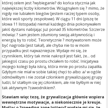
której celem jest ?wybieganie? do końca stycznia jak
największej liczby kilometrów. Wciągnąłem się ? mimo, że
nigdy nie lubiałem biegów (jestem raczej typem osoby,
które woli sporty zespołowe). W ciągu 11 dni (piszę te
słowa 11 listopada) niemal każdego dnia pokonywałem
jakiś dystans nabijając już ponad 35 kilometrów. Szczerze
mówiąc ? sam jestem zdumiony swoją aktywnością i
energią by to robić. Teoretycznie ? motywatorem może
być nagroda (jest taka!), ale chyba nie to w moim
przypadku jest najważniejsze. Wydaje mi się, że
czynnikiem, który tak mnie nakręcił jest fakt, że… od
jakiegoś czasu po prostu chciałem to robić. Inicjatywa
mojego kolegi była iskrą, która mnie po prostu zapaliła.
Gdybym nie miał w sobie takiej chęci to albo: a/ w ogóle
odmówiłbym i nie został członkiem grywalizującej grupy
ludzi, b/ stałbym się jej członkiem, ale nie byłbym w niej
tak aktywnym ?zawodnikiem?.
Stawiam więc tezę, że grywalizacja głównie wspiera
wewnętrzne motywacje, a niekoniecznie je kreuje.
Myśląc o ?speeding zone lottery? wydaje mi się, że