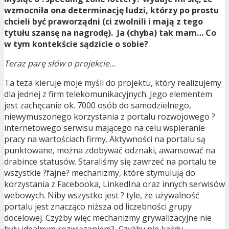
wzmocniła ona determinację ludzi, którzy po prostu
chcieli być praworządni (ci zwolnili i mają z tego
tytułu szansę na nagrodę). Ja (chyba) tak mam… Co
w tym kontekście sądzicie o sobie?
Teraz parę słów o projekcie…
Ta teza kieruje moje myśli do projektu, który realizujemy
dla jednej z firm telekomunikacyjnych. Jego elementem
jest zachęcanie ok. 7000 osób do samodzielnego,
niewymuszonego korzystania z portalu rozwojowego ?
internetowego serwisu mającego na celu wspieranie
pracy na wartościach firmy. Aktywności na portalu są
punktowane, można zdobywać odznaki, awansować na
drabince statusów. Staraliśmy się zawrzeć na portalu te
wszystkie ?fajne? mechanizmy, które stymulują do
korzystania z Facebooka, LinkedIna oraz innych serwisów
webowych. Niby wszystko jest ? tyle, że używalność
portalu jest znacząco niższa od liczebności grupy
docelowej. Czyżby więc mechanizmy grywalizacyjne nie