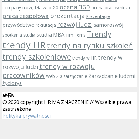
ocena 360
company
narzędzia web 2.0
ocena pracownicza
prezentacja
praca zespołowa
Prezentacje
rozwój ludzi
przywództwo
samorozwój
rekrutacja
Trendy
studia MBA
spotkania
studia
Tim Ferris
trendy HR
trendy na rynku szkoleń
trendy szkoleniowe
trendy w
trendy w HR
trendy w rozwoju
rozwoju ludzi
pracowników
Zarządzanie ludźmi
Web 2.0
zarządzanie
życiorys
© 2020 copyright HR MA ZNACZENIE // Wszelkie prawa
zastrzeżone
Polityka prywatności