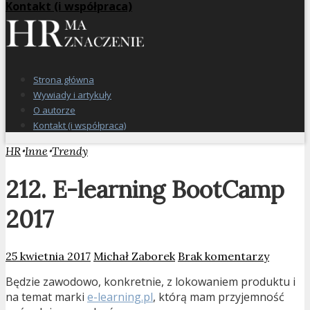
Kontakt (i współpraca)
Strona główna
Wywiady i artykuły
O autorze
Kontakt (i współpraca)
•
•
HR
Inne
Trendy
212. E-learning BootCamp
2017
25 kwietnia 2017
Michał Zaborek
Brak komentarzy
Będzie zawodowo, konkretnie, z lokowaniem produktu i
na temat marki
e-learning.pl
, którą mam przyjemność