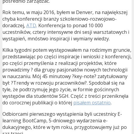
pośrednio zarządzać.
Rok temu, w maju 2016, byłem w Denver, na największej
chyba konferencji branży szkoleniowo-rozwojowo-
doradczej,
ATD
. Konferencja to ponad 10 000
uczestników, cztery intensywne dni sesji warsztatowych i
wystąpień, mnóstwo inspiracji i wymiany wiedzy.
Kilka tygodni potem występowałem na rodzimym gruncie,
przedstawiając po części inspiracje i wnioski z konferencji,
po części przemyślenia z realizacji projektów, które
prowadzimy ? dla grupy pasjonatów nowych technologii
w nauczaniu. Mój 45 minutowy ?key-note? zatytułowany
był: ?Trendy w rozwoju pracowników?. Spodobał się na
tyle, że podtrzymuję jego życie, w formie gościnnych
występów dla studentów SGH. Część z treści przeniknęła
do corocznej publikacji o której
pisałem ostatnio
.
Odbiorcami pierwszego wystąpienia byli uczestnicy E-
learning BootCamp, 5-dniowego wydarzenia e-
dukacyjnego, które w tym roku, przygotowujemy już po
raz trzeci.