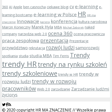
cv
e-learning
360
AI
Apple
ben casnocha
ciekawe blogi
e-
HR
e-learning w Polsce
learning bootcamp
HR ma
Innowacje
konferencja
kultura narodowa
znaczenie
kariera
Marek Hyla
Marcin Konieczny
MBA
naked
Michał Zaborek
ocena 360
company
narzędzia web 2.0
ocena pracownicza
prezentacja
praca zespołowa
Prezentacje
rozwój ludzi
przywództwo
samorozwój
rekrutacja
Trendy
studia MBA
spotkania
studia
Tim Ferris
trendy HR
trendy na rynku szkoleń
trendy szkoleniowe
trendy w
trendy w HR
trendy w rozwoju
rozwoju ludzi
pracowników
Zarządzanie ludźmi
Web 2.0
zarządzanie
życiorys
© 2020 copyright HR MA ZNACZENIE // Wszelkie prawa