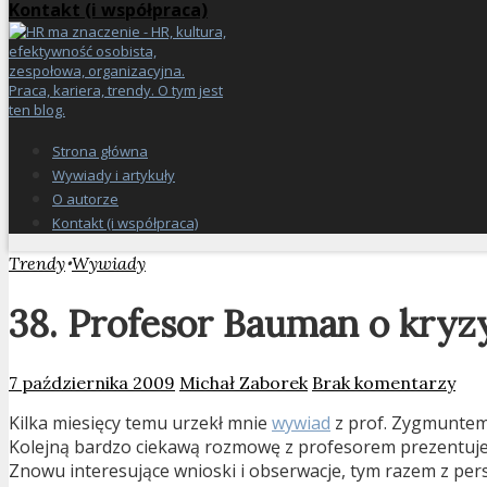
Kontakt (i współpraca)
Strona główna
Wywiady i artykuły
O autorze
Kontakt (i współpraca)
•
Trendy
Wywiady
38. Profesor Bauman o kryzy
7 października 2009
Michał Zaborek
Brak komentarzy
Kilka miesięcy temu urzekł mnie
wywiad
z prof. Zygmuntem 
Kolejną bardzo ciekawą rozmowę z profesorem prezentuje 
Znowu interesujące wnioski i obserwacje, tym razem z pers