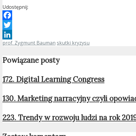
Udostępnij:
Facebook
Twitter
prof. Zygmunt Bauman
skutki kryzysu
LinkedIn
Powiązane posty
172. Digital Learning Congress
130. Marketing narracyjny czyli opowiad
223. Trendy w rozwoju ludzi na rok 201