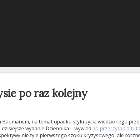
sie po raz kolejny
Baumanem, na temat upadku stylu życia wiedzionego przez 
dzisiejsze wydanie Dziennika – wywiad
do przeczytania tuta
pektywy nie tyle pierwszego szoku kryzysowego, ale rocznego