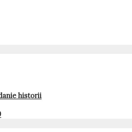
anie historii
9