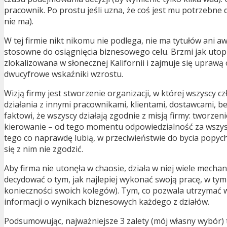
pracownik. Po prostu jeśli uzna, że coś jest mu potrzebne 
nie ma).
W tej firmie nikt nikomu nie podlega, nie ma tytułów ani 
stosowne do osiągnięcia biznesowego celu. Brzmi jak utopi
zlokalizowana w słonecznej Kalifornii i zajmuje się uprawą
dwucyfrowe wskaźniki wzrostu.
Wizją firmy jest stworzenie organizacji, w której wszyscy
działania z innymi pracownikami, klientami, dostawcami, be
faktowi, że wszyscy działają zgodnie z misją firmy: tworze
kierowanie – od tego momentu odpowiedzialność za wszystko
tego co naprawdę lubią, w przeciwieństwie do bycia popyc
się z nim nie zgodzić.
Aby firma nie utonęła w chaosie, działa w niej wiele mec
decydować o tym, jak najlepiej wykonać swoją pracę, w tym 
konieczności swoich kolegów). Tym, co pozwala utrzymać w 
informacji o wynikach biznesowych każdego z działów.
Podsumowując, najważniejsze 3 zalety (mój własny wybór) t