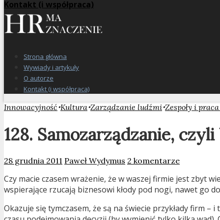
Kontakt (i współpraca)
Strona główna
Wywiady i artykuły
O autorze
Kontakt (i współpraca)
•
•
•
Innowacyjność
Kultura
Zarządzanie ludźmi
Zespoły i prac
128. Samozarządzanie, czyli
28 grudnia 2011
Paweł Wydymus
2 komentarze
Czy macie czasem wrażenie, że w waszej firmie jest zbyt wi
wspierające rzucają biznesowi kłody pod nogi, nawet go do 
Okazuje się tymczasem, że są na świecie przykłady firm – i
czasu podejmowania decyzji (by wymienić tylko kilka wad)