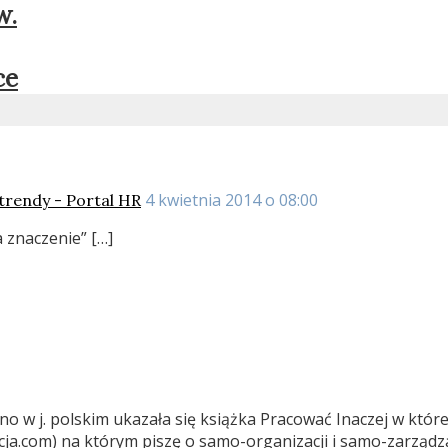
w.
ce
4 kwietnia 2014 o 08:00
trendy - Portal HR
 znaczenie” […]
no w j. polskim ukazała się książka Pracować Inaczej w któ
ja.com) na którym piszę o samo-organizacji i samo-zarządza