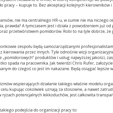
do pracy – kupuje to. Bez akceptacji kolejnych kierowników i
awansów, nie ma centralnego HR-u, w sumie nie ma niczego c
a, prawda? A tymczasem jest i działa z powodzeniem już od 
 oraz przetwórstwem pomidorów. Robi to na tyle dobrze, że j
 członkowie zespołu będą samozarządzanymi profesjonalistami
z kierowania przez innych. Tyle odnośnie wizji organizacyjne
nie „pomidorowych” produktów i usług najwyższej jakości, za
 spada na pracownika. Jak twierdzi Chris Rufer, założyciel 
hanym do czegoś co jest im nakazane. Będą osiągać lepsze w
hanizmów wspierających działanie takiego właśnie modelu or
celu kupując cokolwiek uznają za stosowne, a nawet zatrudni
ryzach potencjalnych lekkoduchów, jest całkowita transpare
akiego podejścia do organizacji pracy to: