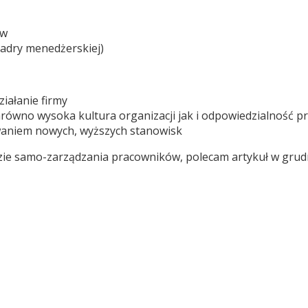
ów
 kadry menedżerskiej)
iałanie firmy
arówno wysoka kultura organizacji jak i odpowiedzialność 
owaniem nowych, wyższych stanowisk
adzie samo-zarządzania pracowników, polecam artykuł w grud