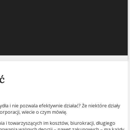
ć
ła i nie pozwala efektywnie działać? Że niektóre działy
orporacji, wiecie o czym mówię.
ia i towarzyszących im kosztów, biurokracji, długiego
ejmowania ważnych decyzji – nawet zakupowych – ma każdy