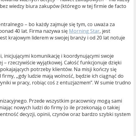
 bez wiedzy biura zakupów (którego w tej firmie de facto
entralnego – bo każdy zajmuje się tym, co uważa za
ponad 40 lat. Firma nazywa się
Morning Star
, jest
est krajowym liderem w swojej branży i od 20 lat notuje
, inicjującymi komunikację i koordynującymi swoje
j – rzeczywiście wyjątkowej. Całość funkcjonuje dzięki
spokajających potrzeby klientów. Na misji kończy się
firmy, „gdy ludzie mają wolność, będzie ich ciągnąć do
yniki w pracy, robiąc coś z entuzjazmem”. W sumie trudno
ganizacyjnego. Przede wszystkim pracownicy mogą sami
ając nowych ludzi do firmy (o ile przekonają o takiej
ntność decyzji, opinii, czynów oraz bardzo szybki system