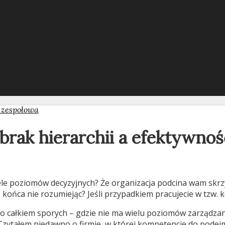
a zespołowa
 brak hierarchii a efektywnoś
ele poziomów decyzyjnych? Że organizacja podcina wam skrzyd
końca nie rozumiejąc? Jeśli przypadkiem pracujecie w tzw. k
 to całkiem sporych – gdzie nie ma wielu poziomów zarządzan
. Czytałem niedawno o firmie, w której kompetencje do pod