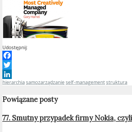
Udostępnij:
Facebook
Twitter
hierarchia
samozarządzanie
self-management
struktura
LinkedIn
Powiązane posty
77. Smutny przypadek firmy Nokia, czyl