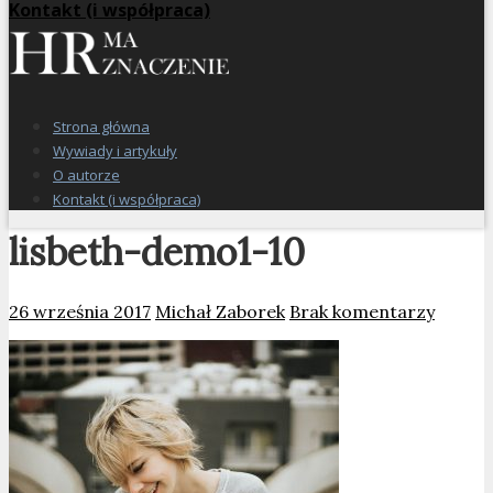
Kontakt (i współpraca)
Strona główna
Wywiady i artykuły
O autorze
Kontakt (i współpraca)
lisbeth-demo1-10
26 września 2017
Michał Zaborek
Brak komentarzy