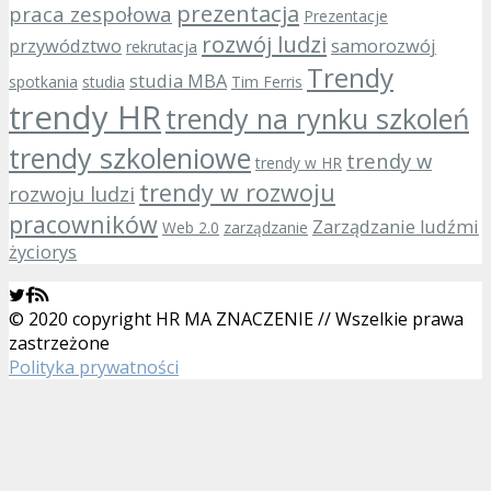
prezentacja
praca zespołowa
Prezentacje
rozwój ludzi
przywództwo
samorozwój
rekrutacja
Trendy
studia MBA
spotkania
studia
Tim Ferris
trendy HR
trendy na rynku szkoleń
trendy szkoleniowe
trendy w
trendy w HR
trendy w rozwoju
rozwoju ludzi
pracowników
Zarządzanie ludźmi
Web 2.0
zarządzanie
życiorys
© 2020 copyright HR MA ZNACZENIE // Wszelkie prawa
zastrzeżone
Polityka prywatności