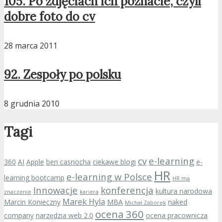
105. Po zdjęciach ich poznacie, czyli
dobre foto do cv
28 marca 2011
92. Zespoły po polsku
8 grudnia 2010
Tagi
cv
e-learning
360
AI
Apple
ben casnocha
ciekawe blogi
e-
HR
e-learning w Polsce
learning bootcamp
HR ma
Innowacje
konferencja
kultura narodowa
znaczenie
kariera
Marek Hyla
Marcin Konieczny
MBA
naked
Michał Zaborek
ocena 360
company
narzędzia web 2.0
ocena pracownicza