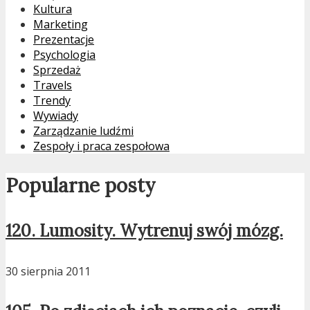
Kultura
Marketing
Prezentacje
Psychologia
Sprzedaż
Travels
Trendy
Wywiady
Zarządzanie ludźmi
Zespoły i praca zespołowa
Popularne posty
120. Lumosity. Wytrenuj swój mózg.
30 sierpnia 2011