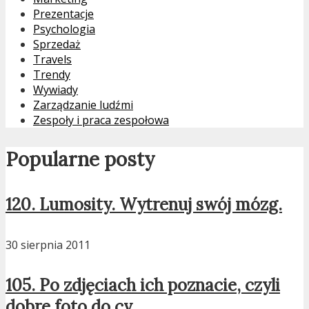
Prezentacje
Psychologia
Sprzedaż
Travels
Trendy
Wywiady
Zarządzanie ludźmi
Zespoły i praca zespołowa
Popularne posty
120. Lumosity. Wytrenuj swój mózg.
30 sierpnia 2011
105. Po zdjęciach ich poznacie, czyli
dobre foto do cv