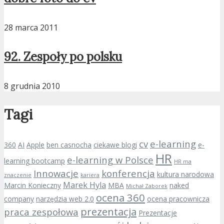
28 marca 2011
92. Zespoły po polsku
8 grudnia 2010
Tagi
cv
e-learning
360
AI
Apple
ben casnocha
ciekawe blogi
e-
HR
e-learning w Polsce
learning bootcamp
HR ma
Innowacje
konferencja
kultura narodowa
znaczenie
kariera
Marek Hyla
Marcin Konieczny
MBA
naked
Michał Zaborek
ocena 360
company
narzędzia web 2.0
ocena pracownicza
prezentacja
praca zespołowa
Prezentacje