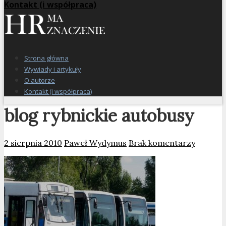
Kontakt (i współpraca)
Strona główna
Wywiady i artykuły
O autorze
Kontakt (i współpraca)
blog rybnickie autobusy
2 sierpnia 2010
Paweł Wydymus
Brak komentarzy