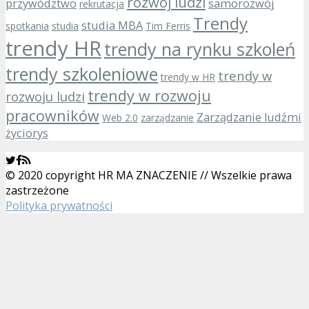
rozwój ludzi
przywództwo
samorozwój
rekrutacja
Trendy
studia MBA
spotkania
studia
Tim Ferris
trendy HR
trendy na rynku szkoleń
trendy szkoleniowe
trendy w
trendy w HR
trendy w rozwoju
rozwoju ludzi
pracowników
Zarządzanie ludźmi
Web 2.0
zarządzanie
życiorys
© 2020 copyright HR MA ZNACZENIE // Wszelkie prawa
zastrzeżone
Polityka prywatności