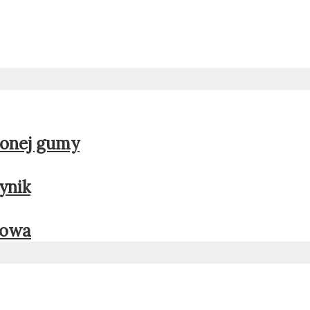
alonej gumy
ynik
jowa