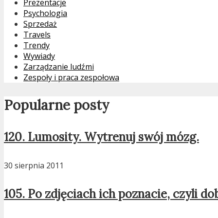
Prezentacje
Psychologia
Sprzedaż
Travels
Trendy
Wywiady
Zarządzanie ludźmi
Zespoły i praca zespołowa
Popularne posty
120. Lumosity. Wytrenuj swój mózg.
30 sierpnia 2011
105. Po zdjęciach ich poznacie, czyli do